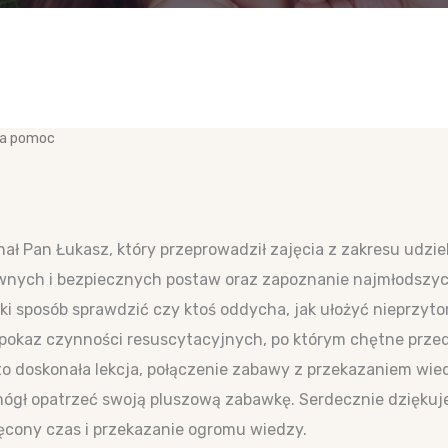
chał Pan Łukasz, który przeprowadził zajęcia z zakresu udz
tywnych i bezpiecznych postaw oraz zapoznanie najmłodsz
aki sposób sprawdzić czy ktoś oddycha, jak ułożyć nieprzyt
pokaz czynności resuscytacyjnych, po którym chętne przed
o doskonała lekcja, połączenie zabawy z przekazaniem wie
 mógł opatrzeć swoją pluszową zabawkę. Serdecznie dzięku
cony czas i przekazanie ogromu wiedzy.