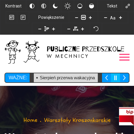
Kontrast
Tekst
Powiększenie
Aa
WAŻNE:
Sierpień przerwa wakacyjna
Home
Warsztaty Kroszonkarskie